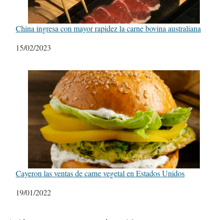
China ingresa con mayor rapidez la carne bovina australiana
Fecha
15/02/2023
Cayeron las ventas de carne vegetal en Estados Unidos
Fecha
19/01/2022