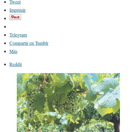
Tweet
Imprimir
Telegram
Compartir en Tumblr
Más
Reddit