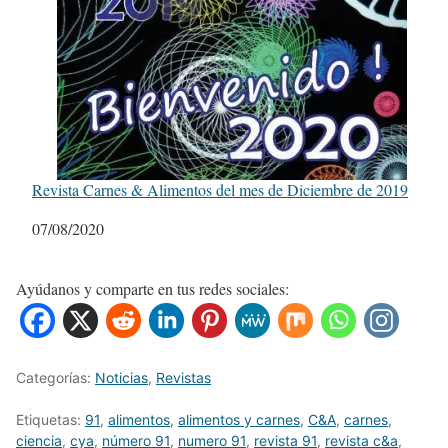
Revista Carnes & Alimentos del mes de Diciembre de 2019
Fecha
07/08/2020
Ayúdanos y comparte en tus redes sociales:
Categorías:
Noticias
,
Revistas
Etiquetas:
91
,
alimentos
,
alimentos y carnes
,
C&A
,
carnes
,
ciencia
,
cya
,
número 91
,
numero 91
,
revista 91
,
revista c&a
,