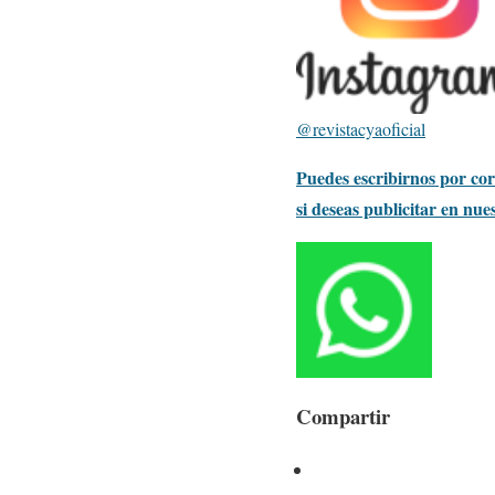
@revistacyaoficial
Puedes escribirnos por corr
si deseas publicitar en nue
Compartir