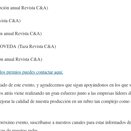
ripción anual Revista C&A)
evista C&A)
ión anual Revista C&A)
VEDA (Taza Revista C&A)
ón anual Revista C&A)
 los premios puedes contactar aquí.
ado de este evento, y agradecemos que sigan apoyándonos en los que v
 atrás viene realizando un gran esfuerzo junto a las empresas líderes de
orar la calidad de nuestra producción en un rubro tan complejo como e
próximo evento, suscríbanse a nuestros canales para estar informados d
aces de nuestras redes.