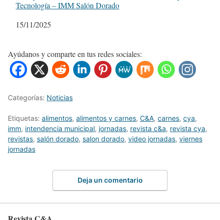
Tecnología – IMM Salón Dorado
Fecha
15/11/2025
Ayúdanos y comparte en tus redes sociales:
Categorías:
Noticias
Etiquetas:
alimentos
,
alimentos y carnes
,
C&A
,
carnes
,
cya
,
imm
,
intendencia municipal
,
jornadas
,
revista c&a
,
revista cya
,
revistas
,
salón dorado
,
salon dorado
,
video jornadas
,
viernes
jornadas
Deja un comentario
Revista C&A