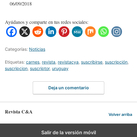
Fecha
06/09/2018
Ayúdanos y comparte en tus redes sociales:
Categorías:
Noticias
Etiquetas:
carnes
,
revista
,
revistacya
,
suscribirse
,
suscripción
,
suscripcion
,
suscriptor
,
uruguay
Deja un comentario
Revista C&A
Volver arriba
Salir de la versión móvil