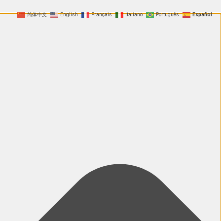
简体中文
English
Français
Italiano
Português
Español