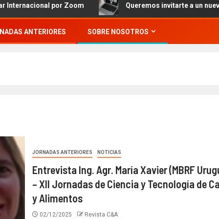
cional por Zoom
Queremos invitarte a un nuevo evento
NADAS ANTERIORES
SOBRE NOSOTROS
JORNADAS ANTERIORES
NOTICIAS
Entrevista Ing. Agr. María Xavier (MBRF Urug
– XII Jornadas de Ciencia y Tecnología de C
y Alimentos
02/12/2025
Revista C&A