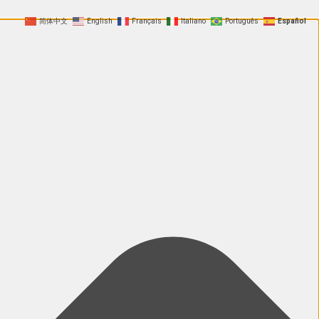
简体中文
English
Français
Italiano
Português
Español