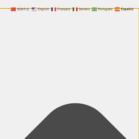
简体中文
English
Français
Italiano
Português
Español