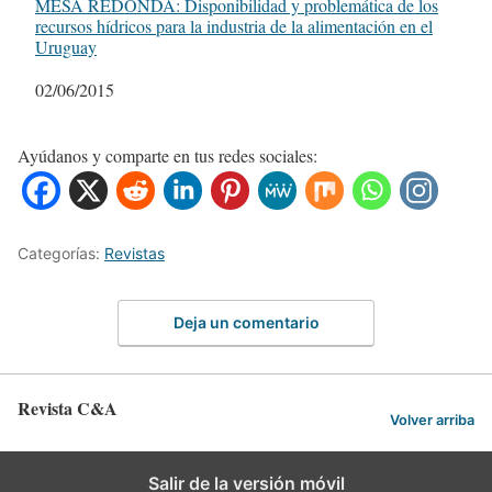
MESA REDONDA: Disponibilidad y problemática de los
recursos hídricos para la industria de la alimentación en el
Uruguay
Fecha
02/06/2015
Ayúdanos y comparte en tus redes sociales:
Categorías:
Revistas
Deja un comentario
Revista C&A
Volver arriba
Salir de la versión móvil