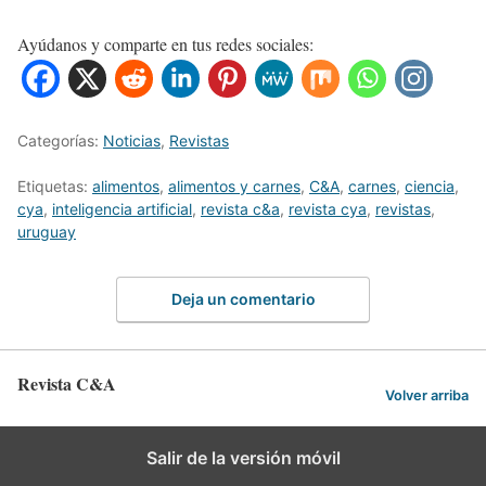
Ayúdanos y comparte en tus redes sociales:
Categorías:
Noticias
,
Revistas
Etiquetas:
alimentos
,
alimentos y carnes
,
C&A
,
carnes
,
ciencia
,
cya
,
inteligencia artificial
,
revista c&a
,
revista cya
,
revistas
,
uruguay
Deja un comentario
Revista C&A
Volver arriba
Salir de la versión móvil