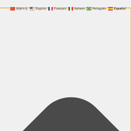
简体中文
English
Français
Italiano
Português
Español