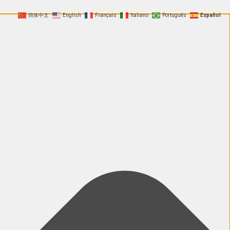
简体中文
English
Français
Italiano
Português
Español