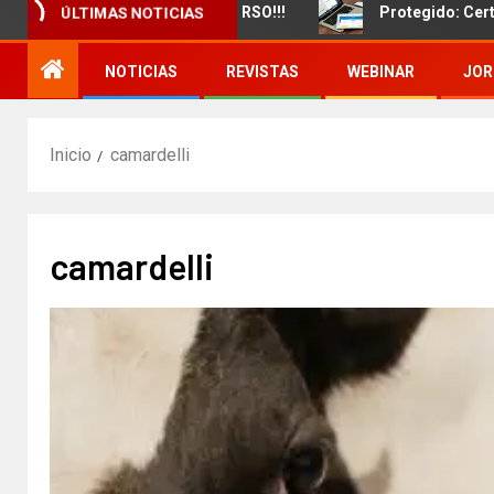
miento de un nuevo CURSO!!!
Protegido: Certificado d
ÚLTIMAS NOTICIAS
NOTICIAS
REVISTAS
WEBINAR
JOR
Inicio
camardelli
camardelli