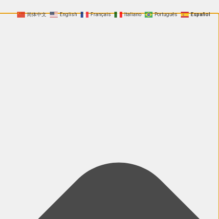
简体中文
English
Français
Italiano
Português
Español