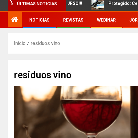
amiento de un nuevo CURSO!!!
Protegido: Certificado 
ÚLTIMAS NOTICIAS
NOTICIAS
REVISTAS
WEBINAR
JOR
Inicio
residuos vino
residuos vino