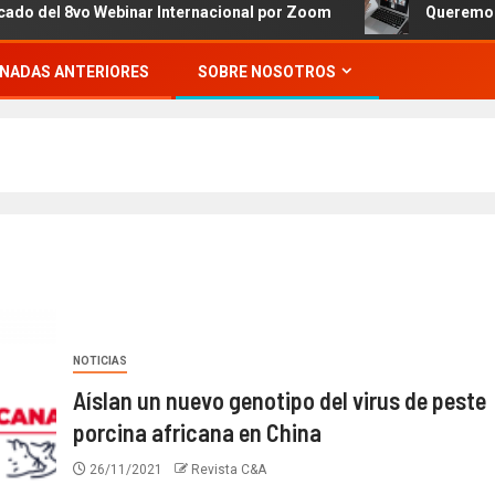
8vo Webinar Internacional por Zoom
Queremos invitarte
NADAS ANTERIORES
SOBRE NOSOTROS
NOTICIAS
Aíslan un nuevo genotipo del virus de peste
porcina africana en China
26/11/2021
Revista C&A