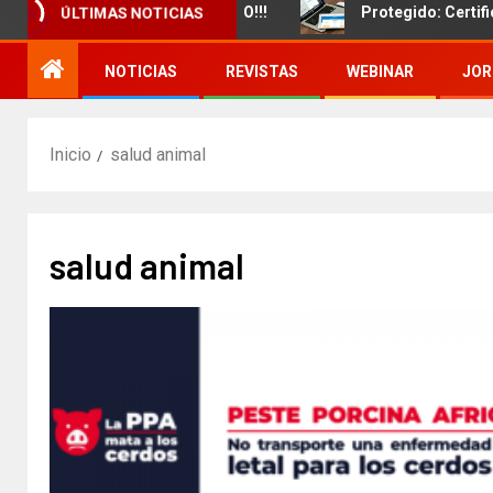
ento de un nuevo CURSO!!!
Protegido: Certificado del 
ÚLTIMAS NOTICIAS
NOTICIAS
REVISTAS
WEBINAR
JOR
Inicio
salud animal
salud animal