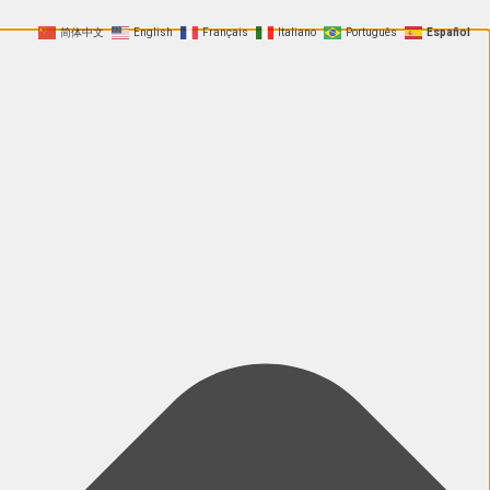
简体中文
English
Français
Italiano
Português
Español