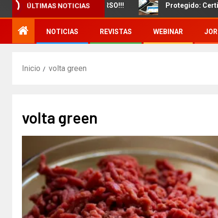
miento de un nuevo CURSO!!!
Protegido: Certificado d
ÚLTIMAS NOTICIAS
NOTICIAS
REVISTAS
WEBINAR
JOR
Inicio
volta green
volta green