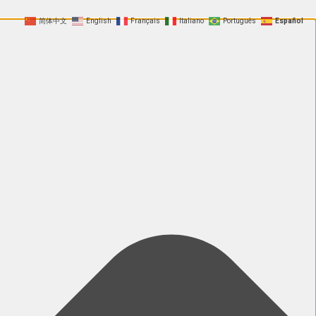
简体中文
English
Français
Italiano
Português
Español