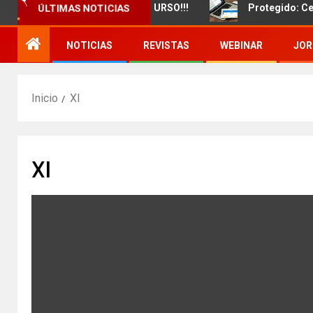
ÚLTIMAS NOTICIAS
nzamiento de un nuevo CURSO!!!
Protegido: Certificado
NOTICIAS
REVISTAS
WEBINAR
JOR
Inicio
XI
XI