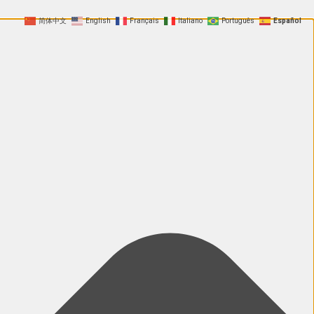
简体中文
English
Français
Italiano
Português
Español