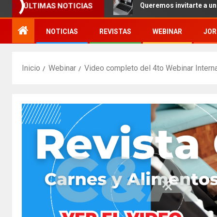
Internacional por Zoom
Queremos invitarte a un nuevo 
ÚLTIMAS NOTICIAS
NOTICIAS
REVISTAS
WEBINAR
JOR
Inicio
Webinar
Video completo del 4to Webinar Intern