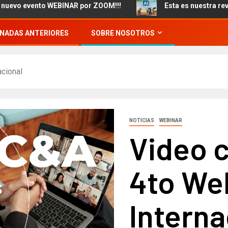
evento WEBINAR por ZOOM!!!
Esta es nuestra revista 93 y
NADAS ANTERIORES
SOBRE NOSOTROS
acional
NOTICIAS
WEBINAR
Video 
4to We
Interna