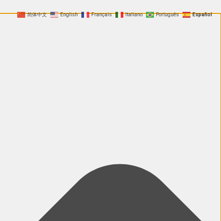
简体中文
English
Français
Italiano
Português
Español