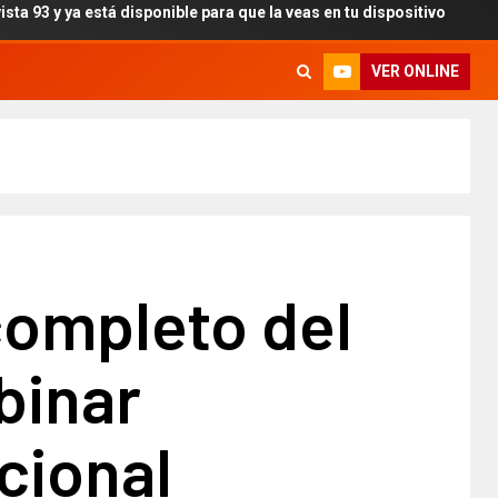
 ya está disponible para que la veas en tu dispositivo
Vi
VER ONLINE
completo del
binar
cional