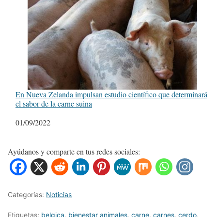
En Nueva Zelanda impulsan estudio científico que determinará
el sabor de la carne suina
Fecha
01/09/2022
Ayúdanos y comparte en tus redes sociales:
Categorías:
Noticias
Etiquetas:
belgica
,
bienestar animales
,
carne
,
carnes
,
cerdo
,