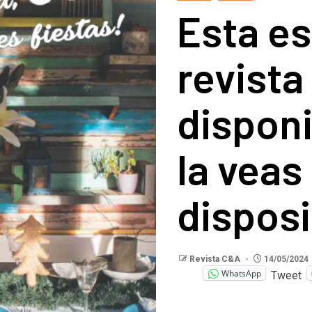
Esta es
revista
disponi
la veas
disposi
Revista C&A
14/05/2024
WhatsApp
Tweet