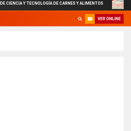
CIA Y TECNOLOGÍA DE CARNES Y ALIMENTOS
Lanzamient
VER ONLINE