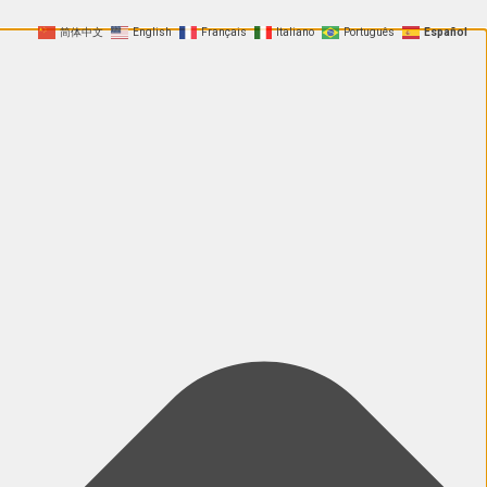
简体中文
English
Français
Italiano
Português
Español