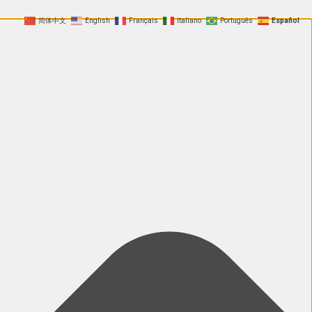
简体中文
English
Français
Italiano
Português
Español