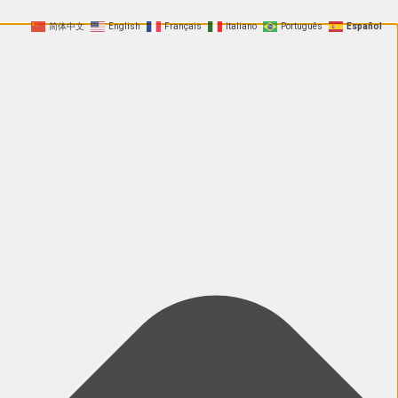
简体中文
English
Français
Italiano
Português
Español