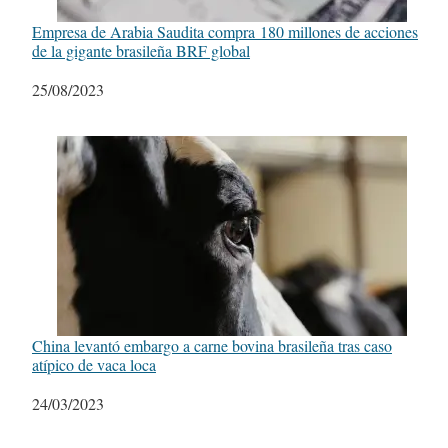
Empresa de Arabia Saudita compra 180 millones de acciones
de la gigante brasileña BRF global
Fecha
25/08/2023
China levantó embargo a carne bovina brasileña tras caso
atípico de vaca loca
Fecha
24/03/2023