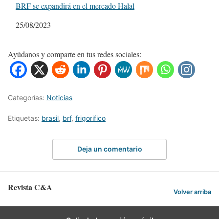
BRF se expandirá en el mercado Halal
Fecha
25/08/2023
Ayúdanos y comparte en tus redes sociales:
Categorías:
Noticias
Etiquetas:
brasil
,
brf
,
frigorifico
Deja un comentario
Revista C&A
Volver arriba