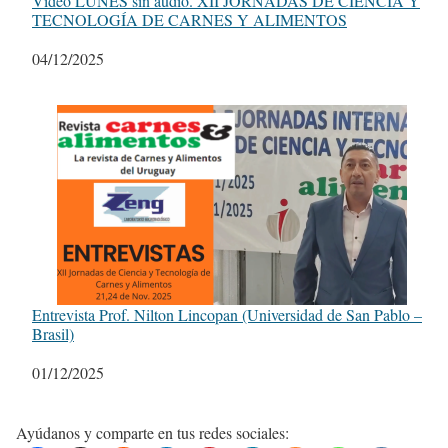
Video LUNES sin audio. XII JORNADAS DE CIENCIA Y
TECNOLOGÍA DE CARNES Y ALIMENTOS
Fecha
04/12/2025
Entrevista Prof. Nilton Lincopan (Universidad de San Pablo –
Brasil)
Fecha
01/12/2025
Ayúdanos y comparte en tus redes sociales: