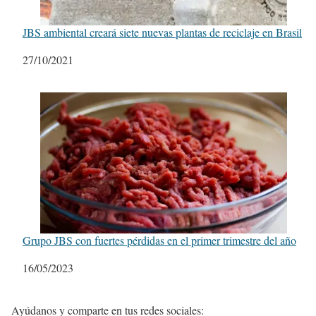
JBS ambiental creará siete nuevas plantas de reciclaje en Brasil
Fecha
27/10/2021
Grupo JBS con fuertes pérdidas en el primer trimestre del año
Fecha
16/05/2023
Ayúdanos y comparte en tus redes sociales: