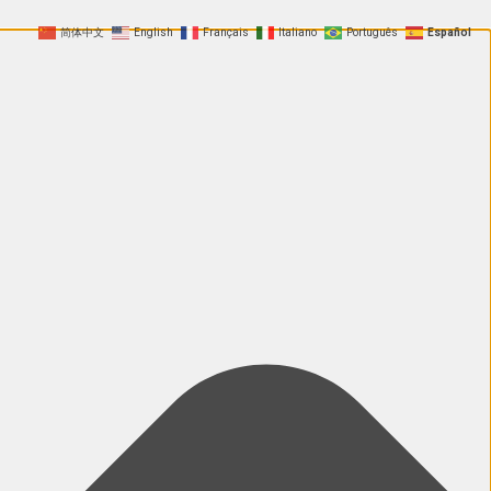
简体中文
English
Français
Italiano
Português
Español