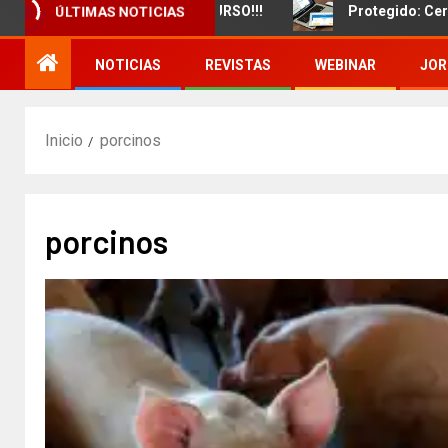
miento de un nuevo CURSO!!!
Protegido: Certificado d
ÚLTIMAS NOTICIAS
NOTICIAS
REVISTAS
WEBINAR
JOR
Inicio
porcinos
porcinos