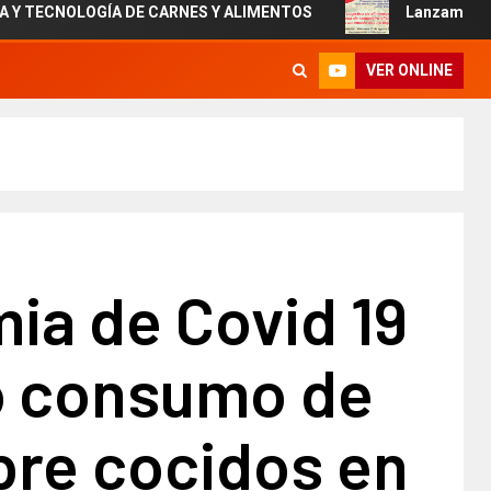
CNOLOGÍA DE CARNES Y ALIMENTOS
Lanzamiento de un n
VER ONLINE
ia de Covid 19
ó consumo de
pre cocidos en