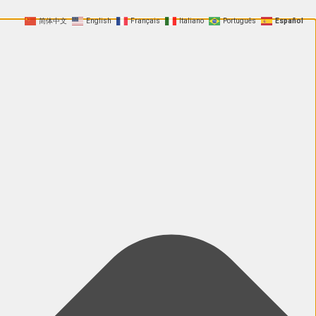
简体中文
English
Français
Italiano
Português
Español