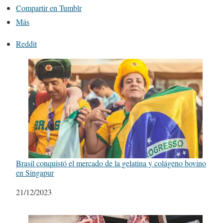
Compartir en Tumblr
Más
Reddit
Brasil conquistó el mercado de la gelatina y colágeno bovino
en Singapur
Fecha
21/12/2023