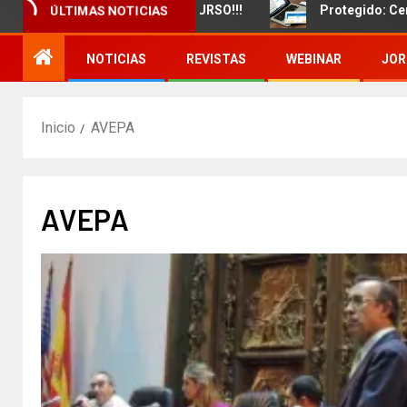
amiento de un nuevo CURSO!!!
Protegido: Certificado 
ÚLTIMAS NOTICIAS
NOTICIAS
REVISTAS
WEBINAR
JOR
Inicio
AVEPA
AVEPA