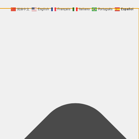
简体中文
English
Français
Italiano
Português
Español