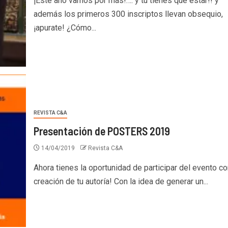
¡Este año vamos por más!…. y tú tienes que estar!! y
además los primeros 300 inscriptos llevan obsequio,
¡apurate! ¿Cómo...
REVISTA C&A
Presentación de POSTERS 2019
14/04/2019
Revista C&A
Ahora tienes la oportunidad de participar del evento co
creación de tu autoría! Con la idea de generar un...