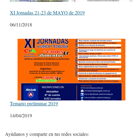
XI Jornadas 21-23 de MAYO de 2019
Fecha
06/11/2018
Temario preliminar 2019
Fecha
14/04/2019
Ayúdanos y comparte en tus redes sociales: