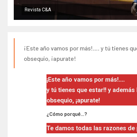
Revista C&A
¡Este año vamos por más!…. y tú tienes que
obsequio, ¡apurate!
¡Este año vamos por más!….
y tú tienes que estar!! y además
obsequio, ¡apurate!
¿Cómo porqué…?
Te damos todas las razones de 