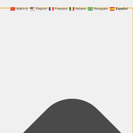
简体中文
English
Français
Italiano
Português
Español