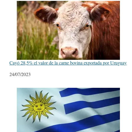
Cayó 28,5% el valor de la carne bovina exportada por Uruguay
Fecha
24/07/2023