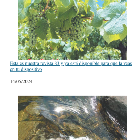
Esta es nuestra revista 83 y ya está disponible para que la veas
en tu dispositivo
Fecha
14/05/2024