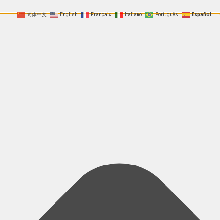
简体中文
English
Français
Italiano
Português
Español