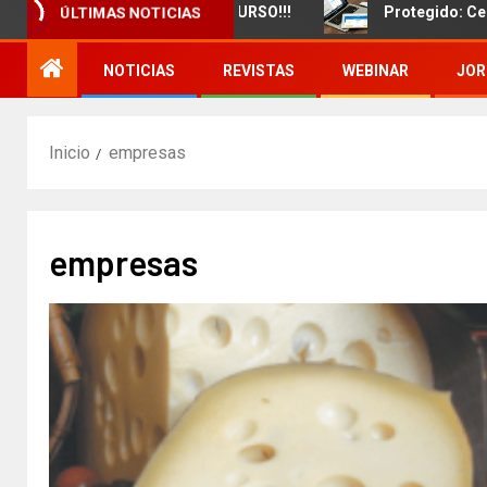
amiento de un nuevo CURSO!!!
Protegido: Certificado 
ÚLTIMAS NOTICIAS
NOTICIAS
REVISTAS
WEBINAR
JOR
Inicio
empresas
empresas