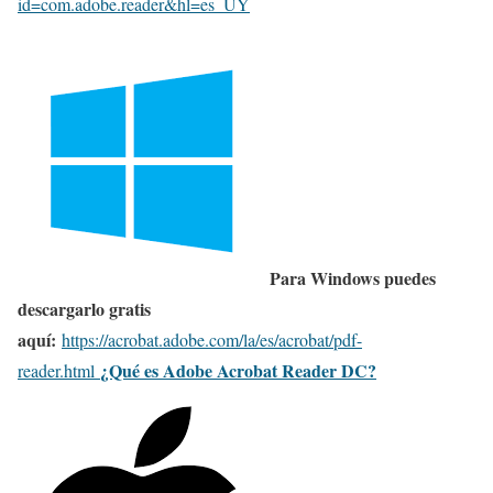
id=com.adobe.reader&hl=es_UY
Para Windows puedes
descargarlo gratis
aquí:
h
ttps://acrobat.adobe.com/la/es/acrobat/pdf-
¿Qué es Adobe Acrobat Reader DC?
reader.html