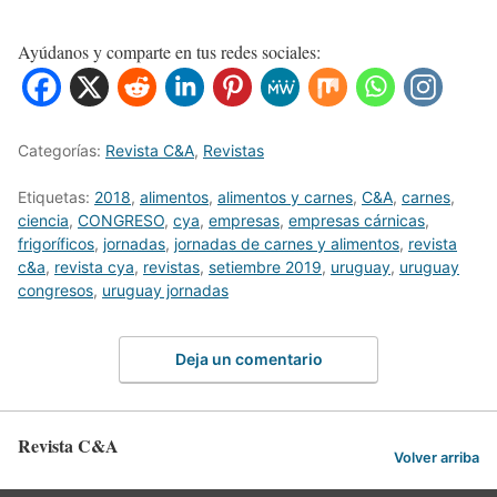
Ayúdanos y comparte en tus redes sociales:
Categorías:
Revista C&A
,
Revistas
Etiquetas:
2018
,
alimentos
,
alimentos y carnes
,
C&A
,
carnes
,
ciencia
,
CONGRESO
,
cya
,
empresas
,
empresas cárnicas
,
frigoríficos
,
jornadas
,
jornadas de carnes y alimentos
,
revista
c&a
,
revista cya
,
revistas
,
setiembre 2019
,
uruguay
,
uruguay
congresos
,
uruguay jornadas
Deja un comentario
Revista C&A
Volver arriba