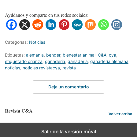
Ayúdanos y comparte en tus redes sociales:
Categorías:
Noticias
Etiquetas:
alemania
,
bender
,
bienestar animal
,
C&A
,
cya
,
etiquetado crianza
,
ganadería
,
ganaderia
,
ganadería alemana
,
noticias
,
noticias revistacya
,
revista
Deja un comentario
Revista C&A
Volver arriba
Salir de la versión móvil