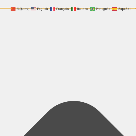
简体中文
English
Français
Italiano
Português
Español