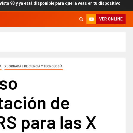
y ya está disponible para que la veas en tu dispositivo
V
VER ONLINE
A
X JORNADAS DE CIENCIA Y TECNOLOGÍA
so
tación de
S para las X